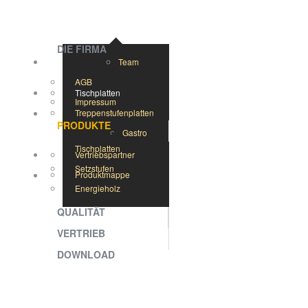
DIE FIRMA
Team
AGB
Tischplatten
Impressum
Treppenstufenplatten
PRODUKTE
Gastro
Tischplatten
Vertriebspartner
Setzstufen
Produktmappe
Energieholz
QUALITÄT
VERTRIEB
DOWNLOAD